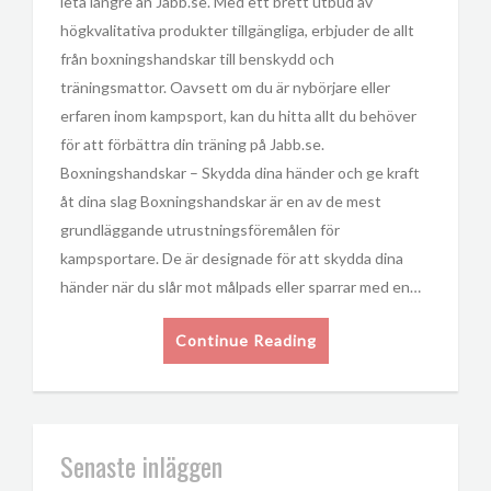
leta längre än Jabb.se. Med ett brett utbud av
högkvalitativa produkter tillgängliga, erbjuder de allt
från boxningshandskar till benskydd och
träningsmattor. Oavsett om du är nybörjare eller
erfaren inom kampsport, kan du hitta allt du behöver
för att förbättra din träning på Jabb.se.
Boxningshandskar – Skydda dina händer och ge kraft
åt dina slag Boxningshandskar är en av de mest
grundläggande utrustningsföremålen för
kampsportare. De är designade för att skydda dina
händer när du slår mot målpads eller sparrar med en…
Continue Reading
Senaste inläggen