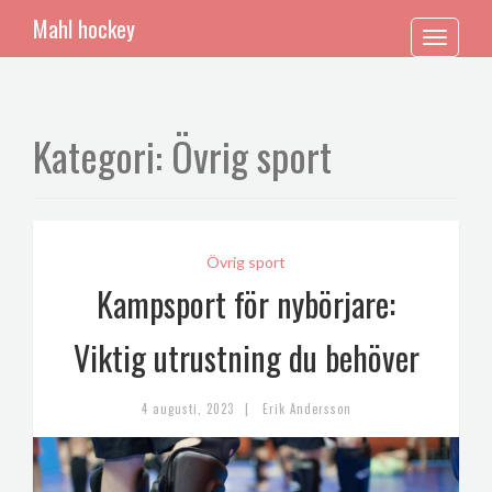
Mahl hockey
Toggle
navigation
Kategori: Övrig sport
Övrig sport
Kampsport för nybörjare:
Viktig utrustning du behöver
|
4 augusti, 2023
Erik Andersson